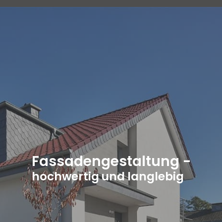
Fassaden sind die entscheidende Visitenkarte
eines Gebäudes. Sie prägen nicht nur das
äußere Erscheinungsbild, sondern erfüllen auch
wichtige Funktionen in Bezug auf Ästhetik,
Schutz und Energieeffizienz. Moderne
Fassadengestaltung bietet eine Vielfalt an
Materialien und Stilen, von traditionellen
Fassadengestaltung -
Verputztechniken bis zu innovativem Glas und
hochwertig und langlebig
Metall. Die Auswahl beeinflusst nicht nur den
ersten Eindruck, sondern auch das
Wohlbefinden der Bewohner. Entdecken Sie die