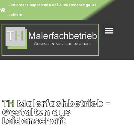
Sehlemer Hauptstraße 62 | 31195 Lamspringe OT
Sehlem
T
H
Malerfachbetrieb -
Gestalten aus
Leidenschaft