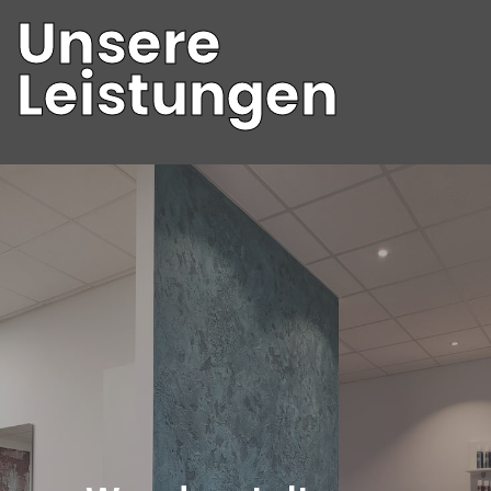
Unsere
Leistungen
Entdecken Sie die Kunst der Wandgestaltung in
Ihrem Zuhause! Unsere Expertise bietet
vielfältige Optionen für ein neues Design mit
glatten Wänden und eleganten
Glattvliestapeten. Das Wohnzimmer wird
durch eine Highlightwand hinter Sofa, Kamin
oder Wohnwand zum individuellen Blickfang.