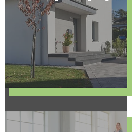
und Metall. Die Auswahl beeinflusst nicht
nur den ersten Eindruck, sondern auch das
Wohlbefinden der Bewohner. Entdecken Sie
die facettenreiche Welt der
Fassadengestaltung und verleihen Sie
Ihrem Gebäude neuen Glanz!
mehr erfahren