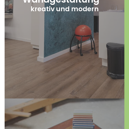
setzen wir zudem mit natürlichen
kreativ und modern
Kalkputzwänden. Diese 100%igen
Naturprodukte stärken nicht nur das
Raumklima, sondern bieten auch eine
vielseitige Gestaltung. Wählen Sie Farbtöne
und Struktur nach Ihrem Geschmack – Ihre
persönliche Wandgestaltung beginnt hier!
mehr erfahren
Entdecken Sie die zeitlose Eleganz und