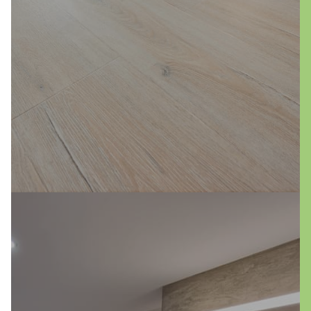
gemütliche Atmosphäre unserer Teppiche.
Verwandeln Sie Ihre Räume mit unseren
Bodenbelägen in eine harmonische
Wohlfühloase!
mehr erfahren
Entdecken Sie die zeitgemäße Eleganz von
fugenlosen Badezimmern! Diese moderne
Gestaltungsform verzichtet auf störende