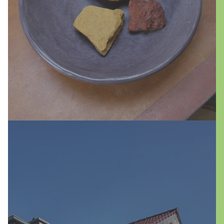
Gestaltungswünsche. Tauchen Sie ein in die
Welt von Kalkputz und Kalkfarben – eine
Verbindung von traditionellem Handwerk
und zeitgemäßem Wohnkomfort.
mehr erfahren
Fassaden sind die entscheidende
Visitenkarte eines Gebäudes. Sie prägen
nicht nur das äußere Erscheinungsbild,
sondern erfüllen auch wichtige Funktionen