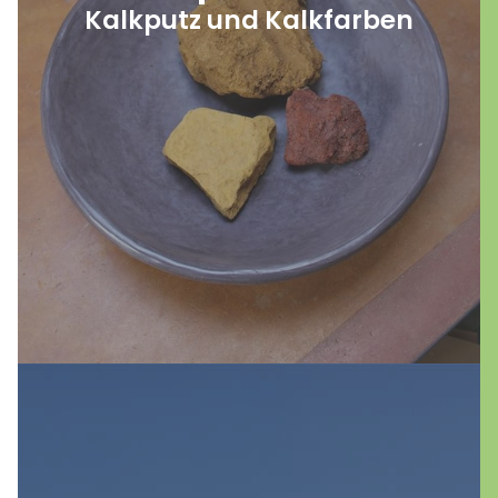
Kalkputz und Kalkfarben
auch positiv zum Raumklima beiträgt. Die
Palette an Kalkfarben bietet zudem eine
breite Auswahl für individuelle
Gestaltungswünsche. Tauchen Sie ein in die
Welt von Kalkputz und Kalkfarben – eine
Verbindung von traditionellem Handwerk
und zeitgemäßem Wohnkomfort.
mehr erfahren
Fassaden sind die entscheidende