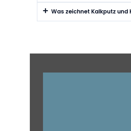
Was zeichnet Kalkputz und 
Entdecken Sie die Kunst der W
Ihrem Zuhause! Unsere Expertis
vielfältige Optionen für ein ne
glatten Wänden und eleganten