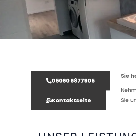
Sie 
05060 6877905
Nehme
Sie u
Kontaktseite