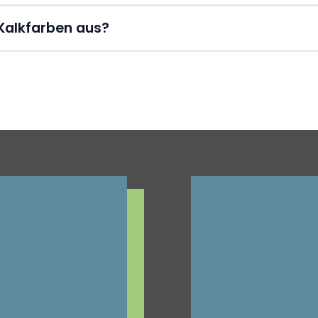
Kalkfarben aus?
andgestaltung in
e bietet
Entdecken Sie un
ues Design mit
und lassen Sie Ih
Designbelägen, f