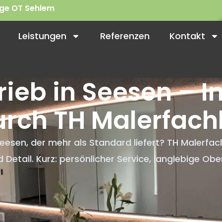
nge OT Sehlem
Leistungen
Referenzen
Kontakt
ieb in Seesen – In
urch TH Malerfach
Seesen, der mehr als Standard liefert? TH Malerfa
 Detail. Kurz: persönlicher Service, langlebige Ober