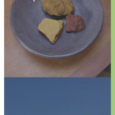
Palette an Kalkfarben bietet zudem eine
breite Auswahl für individuelle
Gestaltungswünsche. Tauchen Sie ein in die
Welt von Kalkputz und Kalkfarben – eine
Verbindung von traditionellem Handwerk
und zeitgemäßem Wohnkomfort.
mehr erfahren
Fassaden sind die entscheidende
Visitenkarte eines Gebäudes. Sie prägen