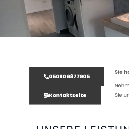
Sie 
05060 6877905
Nehme
Sie u
Kontaktseite