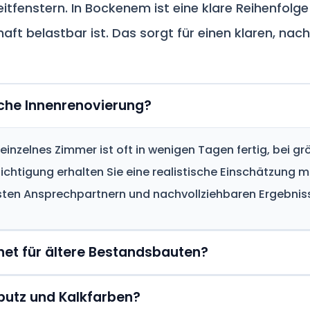
eitfenstern. In Bockenem ist eine klare Reihenfolg
aft belastbar ist. Das sorgt für einen klaren, nac
sche Innenrenovierung?
inzelnes Zimmer ist oft in wenigen Tagen fertig, bei g
htigung erhalten Sie eine realistische Einschätzung mit
sten Ansprechpartnern und nachvollziehbaren Ergebnis
net für ältere Bestandsbauten?
kputz und Kalkfarben?