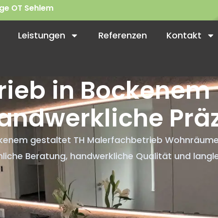
nge OT Sehlem
Leistungen
Referenzen
Kontakt
rieb in Bockenem 
andwerkliche Präz
ockenem gestaltet TH Malerfachbetrieb Wohnräume,
sönliche Beratung, handwerkliche Qualität und lan