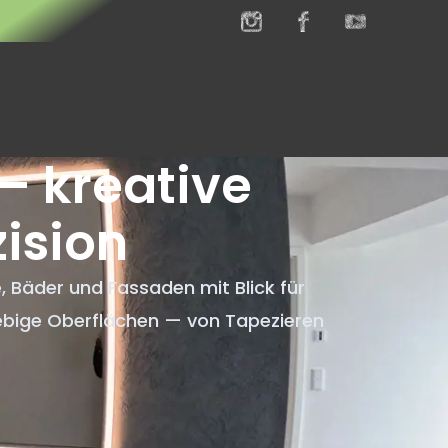
– kreative
ision
 Bäder und Fassaden mit Blick für
glebige Oberflächen — von Tapezieren