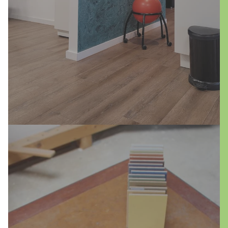
Raumklima, sondern bieten auch eine
vielseitige Gestaltung. Wählen Sie Farbtöne
und Struktur nach Ihrem Geschmack – Ihre
persönliche Wandgestaltung beginnt hier!
mehr erfahren
Entdecken Sie die zeitlose Eleganz und
vielfältigen Möglichkeiten von Kalkputz und
Kalkfarben! Diese natürlichen
Baumaterialien stehen nicht nur für
ästhetische Raumgestaltung, sondern