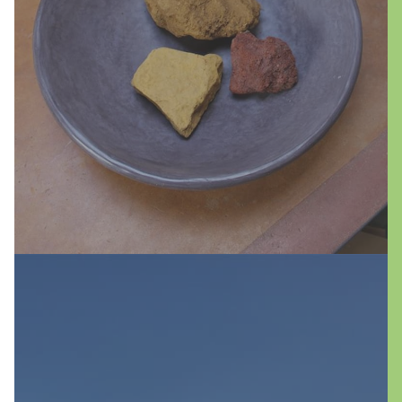
breite Auswahl für individuelle
Gestaltungswünsche. Tauchen Sie ein in die
Welt von Kalkputz und Kalkfarben – eine
Verbindung von traditionellem Handwerk
und zeitgemäßem Wohnkomfort.
mehr erfahren
Fassaden sind die entscheidende
Visitenkarte eines Gebäudes. Sie prägen
nicht nur das äußere Erscheinungsbild,